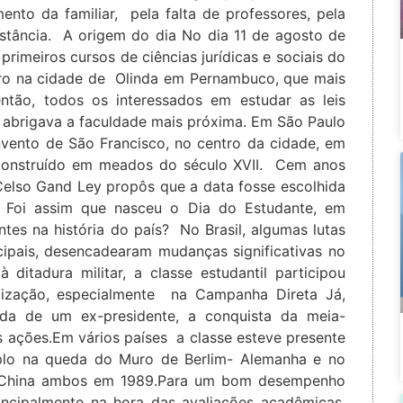
nto da familiar, pela falta de professores, pela
istância. A origem do dia No dia 11 de agosto de
s primeiros cursos de ciências jurídicas e sociais do
tro na cidade de Olinda em Pernambuco, que mais
 então, todos os interessados em estudar as leis
e abrigava a faculdade mais próxima. Em São Paulo
nvento de São Francisco, no centro da cidade, em
, construído em meados do século XVII. Cem anos
 Celso Gand Ley propôs que a data fosse escolhida
 Foi assim que nasceu o Dia do Estudante, em
tes na história do país? No Brasil, algumas lutas
cipais, desencadearam mudanças significativas no
à ditadura militar, a classe estudantil participou
ização, especialmente na Campanha Direta Já,
da de um ex-presidente, a conquista da meia-
s ações.Em vários países a classe esteve presente
lo na queda do Muro de Berlim- Alemanha e no
a China ambos em 1989.Para um bom desempenho
rincipalmente na hora das avaliações acadêmicas,