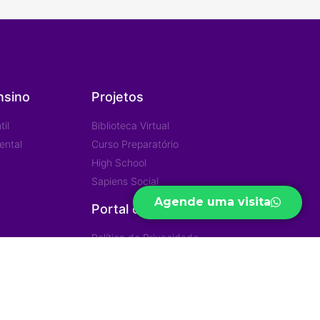
nsino
Projetos
il
Biblioteca Virtual
ental
Curso Preparatório
High School
Sapiens Social
Agende uma visita
Portal de Privacidade
Política de Privacidade
iras
Trabalhe Conosco