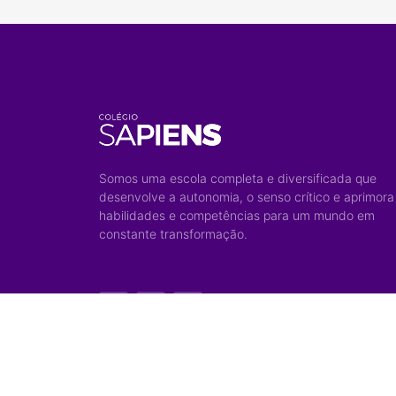
Somos uma escola completa e diversificada que
desenvolve a autonomia, o senso crítico e aprimora
habilidades e competências para um mundo em
constante transformação.