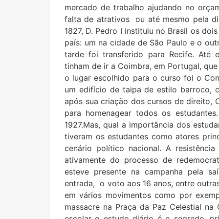
mercado de trabalho ajudando no orçame
falta de atrativos ou até mesmo pela d
1827, D. Pedro I instituiu no Brasil os doi
país: um na cidade de São Paulo e o ou
tarde foi transferido para Recife. Até
tinham de ir a Coimbra, em Portugal, qu
o lugar escolhido para o curso foi o Co
um edifício de taipa de estilo barroco
após sua criação dos cursos de direito,
para homenagear todos os estudantes.
1927.Mas, qual a importância dos estudan
tiveram os estudantes como atores prin
cenário político nacional. A resistência 
ativamente do processo de redemocrat
esteve presente na campanha pela saí
entrada, o voto aos 16 anos, entre outra
em vários movimentos como por exemp
massacre na Praça da Paz Celestial n
escolar o estudo diário é o segredo, p