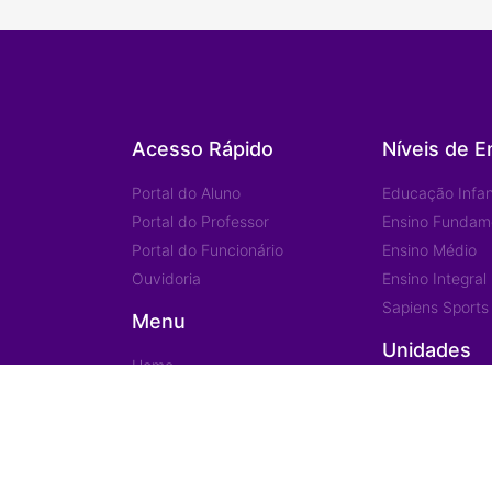
Acesso Rápido
Níveis de E
Portal do Aluno
Educação Infant
Portal do Professor
Ensino Fundam
Portal do Funcionário
Ensino Médio
Ouvidoria
Ensino Integral
Sapiens Sports
Menu
Unidades
Home
Institucional
Jd. das Mangue
Eventos/Notícias
Jd. América
Contatos
Ariquemes