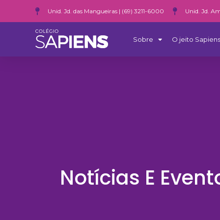
Unid. Jd. das Mangueiras | (69) 3211-6000
Unid. Jd. Am
Sobre
O jeito Sapiens
Notícias E Event