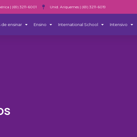
érica | (69) 3211-6001
Unid. Ariquemes | (69) 3211-6019
 de ensinar
Ensino
International School
Intensivo
os