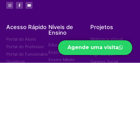
Acesso Rápido
Níveis de
Projetos
Ensino
Portal do Aluno
Biblioteca Virtual
Educação Infantil
Portal do Professor
Curso Preparatório
Agende uma visita
Ensino Fundamental
Portal do Funcionário
High School
Ensino Médio
Ouvidoria
Sapiens Social
Ensino Integral
Menu
Portal de
Sapiens Sports
Privacidade
Home
Unidades
Política de
Institucional
Privacidade
Jd. das Mangueiras
Eventos/Notícias
Jd. América
Contatos
Trabalhe Conosco
Ariquemes
© 2023 — Colégio e Curso Sapiens - Todos os direitos reservados