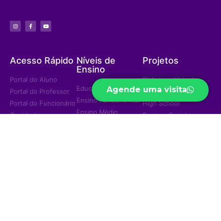
Acesso Rápido
Níveis de
Projetos
Ensino
Portal do Aluno
Biblioteca Virtual
Educação Infantil
Agende uma visita
Portal do Professor
Curso Preparatório
Ensino Fundamental
Portal do Funcionário
High School
Ensino Médio
Ouvidoria
Sapiens Social
Ensino Integral
Menu
Portal de
Sapiens Sports
Privacidade
Home
Unidades
Política de
Institucional
Privacidade
Jd. das Mangueiras
Eventos/Notícias
Jd. América
Contatos
Trabalhe Conosco
Ariquemes