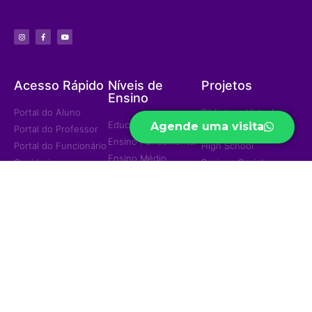
Acesso Rápido
Níveis de
Projetos
Ensino
Portal do Aluno
Biblioteca Virtual
Educação Infantil
Agende uma visita
Portal do Professor
Curso Preparatório
Ensino Fundamental
Portal do Funcionário
High School
Ensino Médio
Ouvidoria
Sapiens Social
Ensino Integral
Menu
Portal de
Sapiens Sports
Privacidade
Home
Unidades
Política de
Institucional
Privacidade
Jd. das Mangueiras
Eventos/Notícias
Jd. América
Contatos
Trabalhe Conosco
Ariquemes