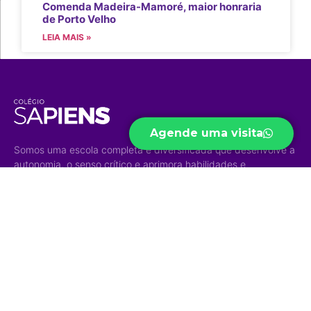
Comenda Madeira-Mamoré, maior honraria
de Porto Velho
LEIA MAIS »
Agende uma visita
Somos uma escola completa e diversificada que desenvolve a
autonomia, o senso crítico e aprimora habilidades e
competências para um mundo em constante transformação.
Acesso Rápido
Níveis de
Projetos
Ensino
Portal do Aluno
Biblioteca Virtual