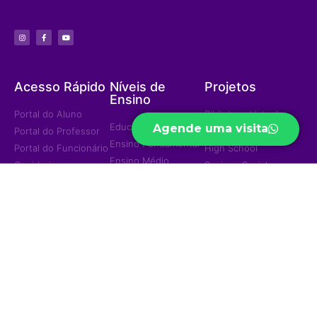
Acesso Rápido
Níveis de
Projetos
Ensino
Portal do Aluno
Biblioteca Virtual
Educação Infantil
Agende uma visita
Portal do Professor
Curso Preparatório
Ensino Fundamental
Portal do Funcionário
High School
Ensino Médio
Ouvidoria
Sapiens Social
Ensino Integral
Menu
Portal de
Sapiens Sports
Privacidade
Home
Unidades
Política de
Institucional
Privacidade
Jd. das Mangueiras
Eventos/Notícias
Jd. América
Contatos
Trabalhe Conosco
Ariquemes