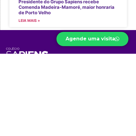
Presidente do Grupo Sapiens recebe
Comenda Madeira-Mamoré, maior honraria
de Porto Velho
LEIA MAIS »
Agende uma visita
Somos uma escola completa e diversificada que desenvolve a
autonomia, o senso crítico e aprimora habilidades e
competências para um mundo em constante transformação.
Acesso Rápido
Níveis de
Projetos
Ensino