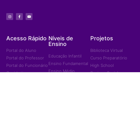
Acesso Rápido
Níveis de
Projetos
Ensino
Portal do Aluno
Biblioteca Virtual
Educação Infantil
Portal do Professor
Curso Preparatório
Ensino Fundamental
Portal do Funcionário
High School
Ensino Médio
Ouvidoria
Sapiens Social
Ensino Integral
Menu
Portal de
Sapiens Sports
Privacidade
Home
Unidades
Política de
Institucional
Privacidade
Jd. das Mangueiras
Eventos/Notícias
Jd. América
Contatos
Trabalhe Conosco
Ariquemes