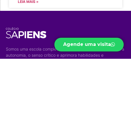
LEIA MAIS »
Agende uma visita
Somos uma escola completa e diversificada que desenvolve a
autonomia, o senso crítico e aprimora habilidades e
competências para um mundo em constante transformação.
Acesso Rápido
Níveis de
Projetos
Ensino
Portal do Aluno
Biblioteca Virtual
Educação Infantil
Portal do Professor
Curso Preparatório
Ensino Fundamental
Portal do Funcionário
High School