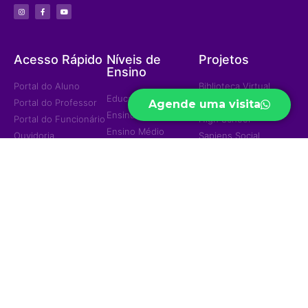
Acesso Rápido
Níveis de
Projetos
Ensino
Portal do Aluno
Biblioteca Virtual
Educação Infantil
Portal do Professor
Curso Preparatório
Agende uma visita
Ensino Fundamental
Portal do Funcionário
High School
Ensino Médio
Ouvidoria
Sapiens Social
Ensino Integral
Menu
Portal de
Sapiens Sports
Privacidade
Home
Unidades
Política de
Institucional
Privacidade
Jd. das Mangueiras
Eventos/Notícias
Jd. América
Contatos
Trabalhe Conosco
Ariquemes
© 2023 — Colégio e Curso Sapiens - Todos os direitos reservados