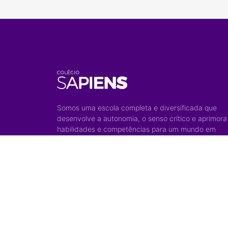
Somos uma escola completa e diversificada que
desenvolve a autonomia, o senso crítico e aprimora
habilidades e competências para um mundo em
constante transformação.