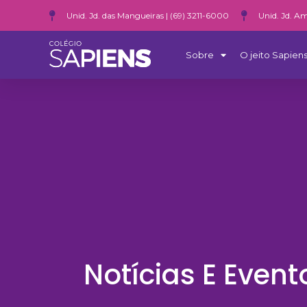
Unid. Jd. das Mangueiras | (69) 3211-6000
Unid. Jd. Am
Sobre
O jeito Sapiens
Notícias E Event