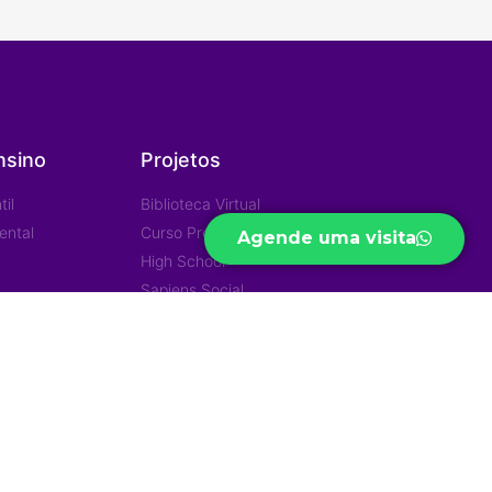
nsino
Projetos
il
Biblioteca Virtual
ental
Curso Preparatório
Agende uma visita
High School
Sapiens Social
Portal de Privacidade
Política de Privacidade
iras
Trabalhe Conosco