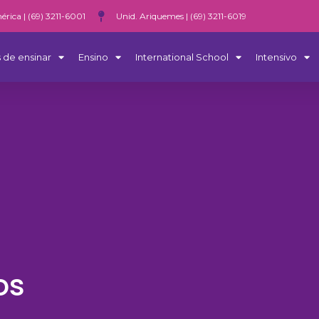
érica | (69) 3211-6001
Unid. Ariquemes | (69) 3211-6019
 de ensinar
Ensino
International School
Intensivo
os