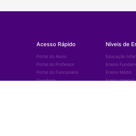
Acesso Rápido
Níveis de E
Portal do Aluno
Educação Infant
Portal do Professor
Ensino Fundam
Portal do Funcionário
Ensino Médio
Ouvidoria
Ensino Integral
Sapiens Sports
Menu
Unidades
Home
Institucional
Jd. das Mangue
Eventos/Notícias
Jd. América
Contatos
Ariquemes