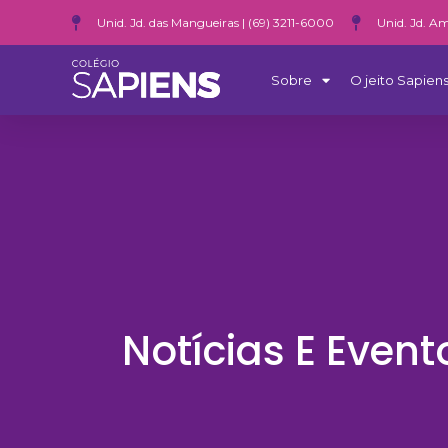
Unid. Jd. das Mangueiras | (69) 3211-6000
Unid. Jd. Am
Sobre
O jeito Sapiens
Notícias E Event