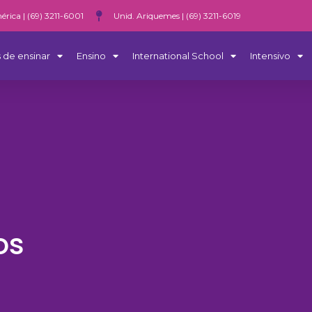
érica | (69) 3211-6001
Unid. Ariquemes | (69) 3211-6019
 de ensinar
Ensino
International School
Intensivo
os