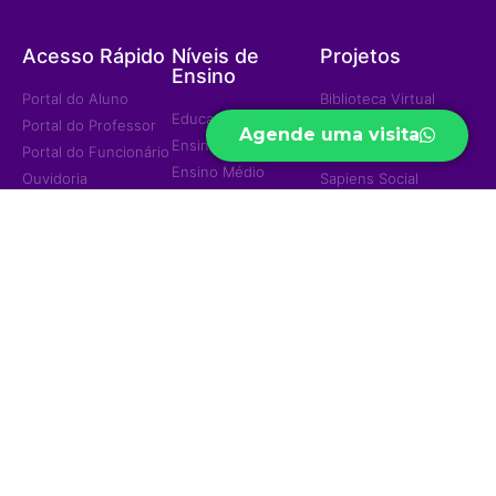
Acesso Rápido
Níveis de
Projetos
Ensino
Portal do Aluno
Biblioteca Virtual
Educação Infantil
Portal do Professor
Curso Preparatório
Agende uma visita
Ensino Fundamental
Portal do Funcionário
High School
Ensino Médio
Ouvidoria
Sapiens Social
Ensino Integral
Menu
Portal de
Sapiens Sports
Privacidade
Home
Unidades
Política de
Institucional
Privacidade
Jd. das Mangueiras
Eventos/Notícias
Jd. América
Contatos
Trabalhe Conosco
Ariquemes
© 2023 — Colégio e Curso Sapiens - Todos os direitos reservados
Desenvolvido por
Ânimo Hub Criativo