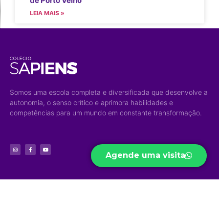
de Porto Velho
LEIA MAIS »
Somos uma escola completa e diversificada que desenvolve a
autonomia, o senso crítico e aprimora habilidades e
competências para um mundo em constante transformação.
Agende uma visita
Acesso Rápido
Níveis de
Projetos
Ensino
Portal do Aluno
Biblioteca Virtual
Educação Infantil
Portal do Professor
Curso Preparatório