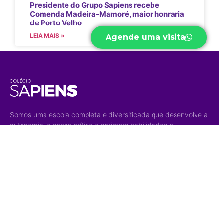
Presidente do Grupo Sapiens recebe
Comenda Madeira-Mamoré, maior honraria
de Porto Velho
LEIA MAIS »
Agende uma visita
Somos uma escola completa e diversificada que desenvolve a
autonomia, o senso crítico e aprimora habilidades e
competências para um mundo em constante transformação.
Acesso Rápido
Níveis de
Projetos
Ensino