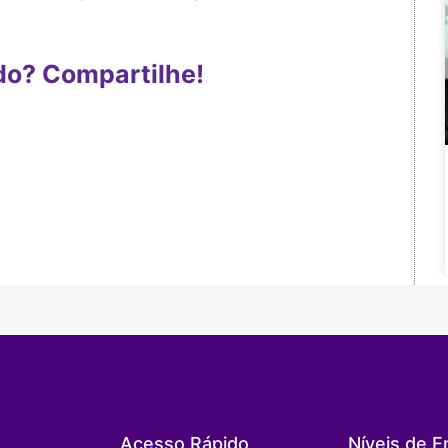
do? Compartilhe!
Acesso Rápido
Níveis de E