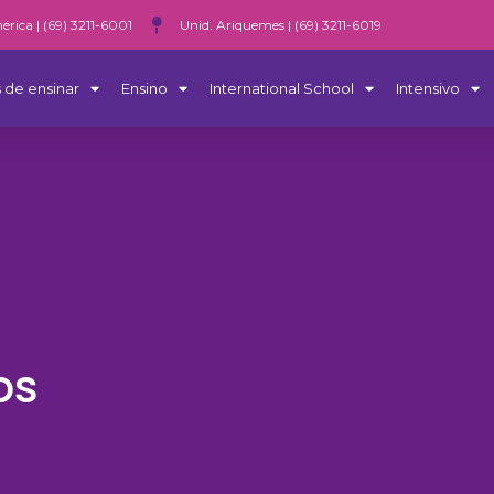
érica | (69) 3211-6001
Unid. Ariquemes | (69) 3211-6019
 de ensinar
Ensino
International School
Intensivo
os