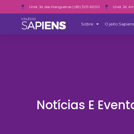
Unid. Jd. das Mangueiras | (69) 3211-6000
Unid. Jd. Am
Sobre
O jeito Sapiens
Notícias E Event