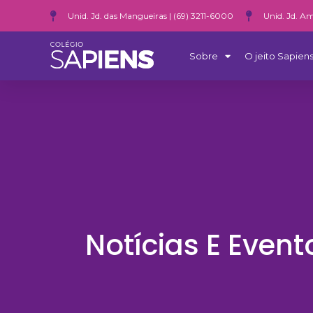
Unid. Jd. das Mangueiras | (69) 3211-6000
Unid. Jd. Am
Sobre
O jeito Sapiens
Notícias E Event