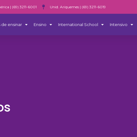
érica | (69) 3211-6001
Unid. Ariquemes | (69) 3211-6019
 de ensinar
Ensino
International School
Intensivo
os