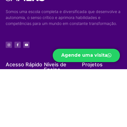
Somos uma escola completa e diversificada que desenvolve a
autonomia, o senso crítico e aprimora habilidades e
competências para um mundo em constante transformação.
Agende uma visita
Acesso Rápido
Níveis de
Projetos
Ensino
Portal do Aluno
Biblioteca Virtual
Educação Infantil
Portal do Professor
Curso Preparatório
Ensino Fundamental
Portal do Funcionário
High School
Ensino Médio
Ouvidoria
Sapiens Social
Ensino Integral
Menu
Portal de
Sapiens Sports
Privacidade
Home
Unidades
Política de
Institucional