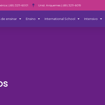
érica | (69) 3211-6001
Unid. Ariquemes | (69) 3211-6019
 de ensinar
Ensino
International School
Intensivo
os