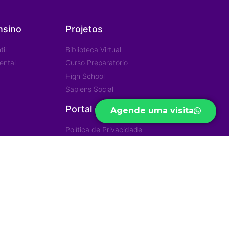
nsino
Projetos
il
Biblioteca Virtual
ental
Curso Preparatório
High School
Sapiens Social
Portal de Privacidade
Agende uma visita
Política de Privacidade
iras
Trabalhe Conosco
Desenvolvido por
Ânimo Hub Criativo