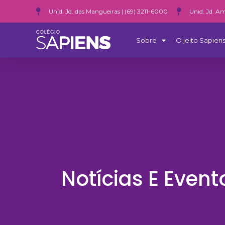
Unid. Jd. das Mangueiras | (69) 3211-6000
Unid. Jd. Am
Sobre
O jeito Sapiens
Notícias E Event