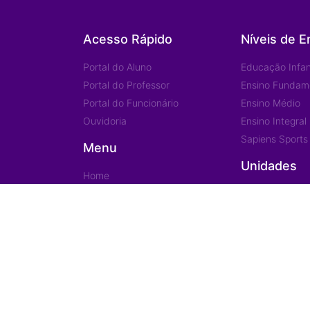
Acesso Rápido
Níveis de E
Portal do Aluno
Educação Infant
Portal do Professor
Ensino Fundam
Portal do Funcionário
Ensino Médio
Ouvidoria
Ensino Integral
Sapiens Sports
Menu
Unidades
Home
Institucional
Jd. das Mangue
Eventos/Notícias
Jd. América
Contatos
Ariquemes
rvados