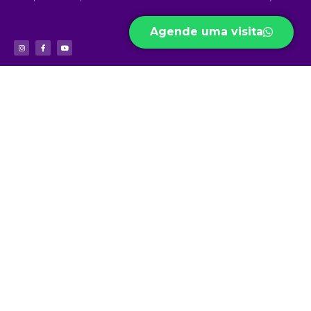
Agende uma visita
Acesso Rápido
Níveis de
Projetos
Ensino
Portal do Aluno
Biblioteca Virtual
Educação Infantil
Portal do Professor
Curso Preparatório
Ensino Fundamental
Portal do Funcionário
High School
Ensino Médio
Ouvidoria
Sapiens Social
Ensino Integral
Menu
Portal de
Sapiens Sports
Privacidade
Home
Unidades
Política de
Institucional
Privacidade
Jd. das Mangueiras
Eventos/Notícias
Jd. América
Contatos
Trabalhe Conosco
Ariquemes