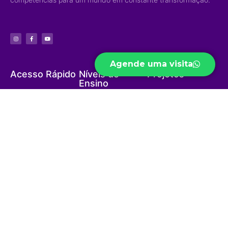
Agende uma visita
Acesso Rápido
Níveis de
Projetos
Ensino
Portal do Aluno
Biblioteca Virtual
Educação Infantil
Portal do Professor
Curso Preparatório
Ensino Fundamental
Portal do Funcionário
High School
Ensino Médio
Ouvidoria
Sapiens Social
Ensino Integral
Menu
Portal de
Sapiens Sports
Privacidade
Home
Unidades
Política de
Institucional
Privacidade
Jd. das Mangueiras
Eventos/Notícias
Jd. América
Contatos
Trabalhe Conosco
Ariquemes