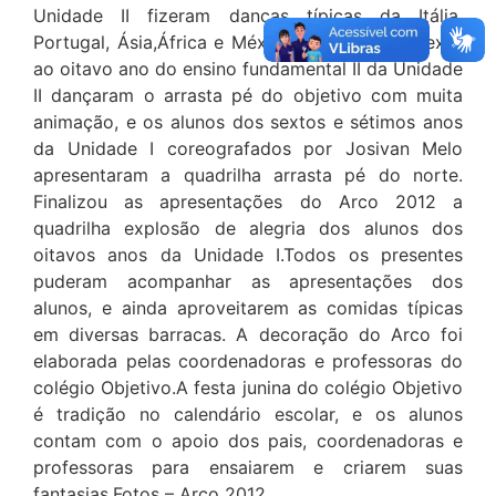
Unidade II fizeram danças típicas da Itália,
Portugal, Ásia,África e México.Os alunos do sexto
ao oitavo ano do ensino fundamental II da Unidade
II dançaram o arrasta pé do objetivo com muita
animação, e os alunos dos sextos e sétimos anos
da Unidade I coreografados por Josivan Melo
apresentaram a quadrilha arrasta pé do norte.
Finalizou as apresentações do Arco 2012 a
quadrilha explosão de alegria dos alunos dos
oitavos anos da Unidade I.Todos os presentes
puderam acompanhar as apresentações dos
alunos, e ainda aproveitarem as comidas típicas
em diversas barracas. A decoração do Arco foi
elaborada pelas coordenadoras e professoras do
colégio Objetivo.A festa junina do colégio Objetivo
é tradição no calendário escolar, e os alunos
contam com o apoio dos pais, coordenadoras e
professoras para ensaiarem e criarem suas
fantasias.Fotos – Arco 2012