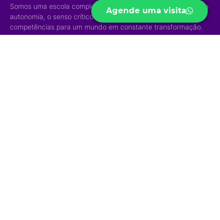
Somos uma escola completa e diversificada que desenvolve a
Agende uma visita
autonomia, o senso crítico e aprimora habilidades e
competências para um mundo em constante transformação.
Acesso Rápido
Níveis de
Projetos
Ensino
Portal do Aluno
Biblioteca Virtual
Educação Infantil
Portal do Professor
Curso Preparatório
Ensino Fundamental
Portal do Funcionário
High School
Ensino Médio
Ouvidoria
Sapiens Social
Ensino Integral
Menu
Portal de
Sapiens Sports
Privacidade
Home
Unidades
Política de
Institucional
Privacidade
Jd. das Mangueiras
Eventos/Notícias