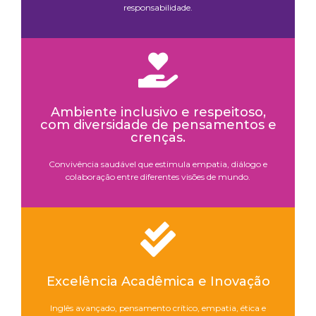
responsabilidade.
Ambiente inclusivo e respeitoso,
com diversidade de pensamentos e
crenças.
Convivência saudável que estimula empatia, diálogo e
colaboração entre diferentes visões de mundo.
Excelência Acadêmica e Inovação
Inglês avançado, pensamento crítico, empatia, ética e