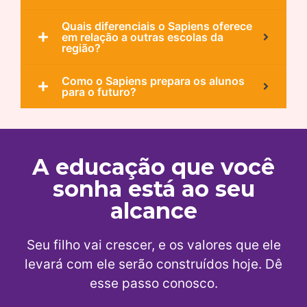
Quais diferenciais o Sapiens oferece
em relação a outras escolas da
região?
Como o Sapiens prepara os alunos
para o futuro?
A educação que você
sonha está ao seu
alcance
Seu filho vai crescer, e os valores que ele
levará com ele serão construídos hoje. Dê
esse passo conosco.