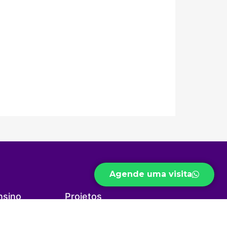
Agende uma visita
nsino
Projetos
il
Biblioteca Virtual