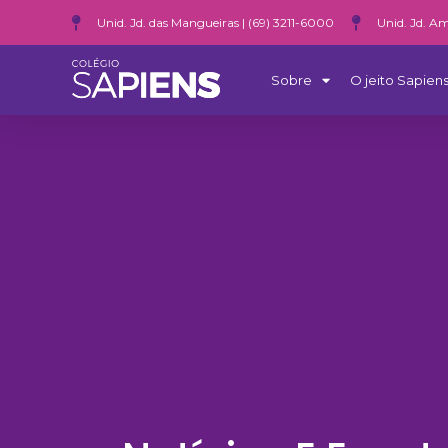
Unid. Jd. das Mangueiras | (69) 3211-6000
Unid. Jd. Am
Sobre
O jeito Sapiens