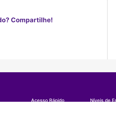
do? Compartilhe!
Acesso Rápido
Níveis de E
Portal do Aluno
Educação Infant