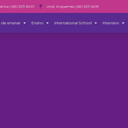
érica | (69) 3211-6001
Unid. Ariquemes | (69) 3211-6019
 de ensinar
Ensino
International School
Intensivo