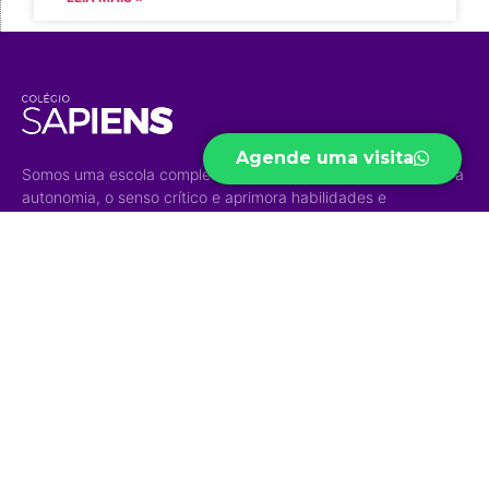
Agende uma visita
Somos uma escola completa e diversificada que desenvolve a
autonomia, o senso crítico e aprimora habilidades e
competências para um mundo em constante transformação.
Acesso Rápido
Níveis de
Projetos
Ensino
Portal do Aluno
Biblioteca Virtual
Educação Infantil
Portal do Professor
Curso Preparatório
Ensino Fundamental
Portal do Funcionário
High School