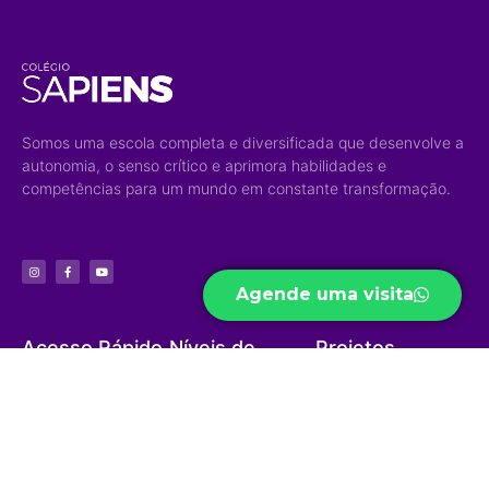
Somos uma escola completa e diversificada que desenvolve a
autonomia, o senso crítico e aprimora habilidades e
competências para um mundo em constante transformação.
Agende uma visita
Acesso Rápido
Níveis de
Projetos
Ensino
Portal do Aluno
Biblioteca Virtual
Educação Infantil
Portal do Professor
Curso Preparatório
Ensino Fundamental
Portal do Funcionário
High School
Ensino Médio
Ouvidoria
Sapiens Social
Ensino Integral