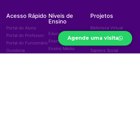
Acesso Rápido
Níveis de
Projetos
Ensino
Portal do Aluno
Biblioteca Virtual
Educação Infantil
Portal do Professor
Curso Preparatório
Agende uma visita
Ensino Fundamental
Portal do Funcionário
High School
Ensino Médio
Ouvidoria
Sapiens Social
Ensino Integral
Menu
Portal de
Sapiens Sports
Privacidade
Home
Unidades
Política de
Institucional
Privacidade
Jd. das Mangueiras
Eventos/Notícias
Jd. América
Contatos
Trabalhe Conosco
Ariquemes
© 2023 — Colégio e Curso Sapiens - Todos os direitos reservados
Desenvolvido por
Ânimo Hub Criativo