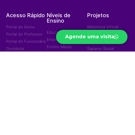
Acesso Rápido
Níveis de
Projetos
Ensino
Portal do Aluno
Biblioteca Virtual
Educação Infantil
Portal do Professor
Curso Preparatório
Agende uma visita
Ensino Fundamental
Portal do Funcionário
High School
Ensino Médio
Ouvidoria
Sapiens Social
Ensino Integral
Menu
Portal de
Sapiens Sports
Privacidade
Home
Unidades
Política de
Institucional
Privacidade
Jd. das Mangueiras
Eventos/Notícias
Jd. América
Contatos
Trabalhe Conosco
Ariquemes
© 2023 — Colégio e Curso Sapiens - Todos os direitos reservados
Desenvolvido por
Ânimo Hub Criativo