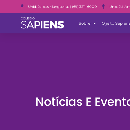
Unid. Jd. das Mangueiras | (69) 3211-6000
Unid. Jd. Am
Sobre
O jeito Sapiens
Notícias E Event