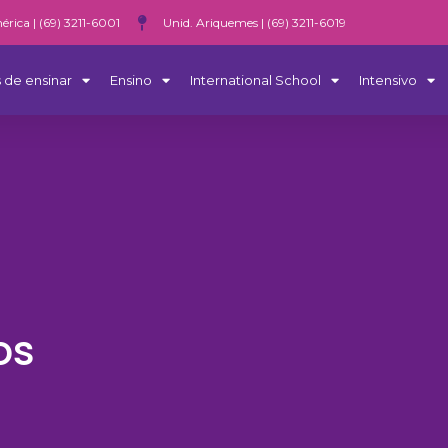
érica | (69) 3211-6001
Unid. Ariquemes | (69) 3211-6019
 de ensinar
Ensino
International School
Intensivo
os