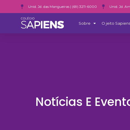
Unid. Jd. das Mangueiras | (69) 3211-6000
Unid. Jd. Am
Sobre
O jeito Sapiens
Notícias E Event