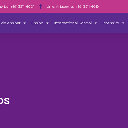
érica | (69) 3211-6001
Unid. Ariquemes | (69) 3211-6019
 de ensinar
Ensino
International School
Intensivo
os