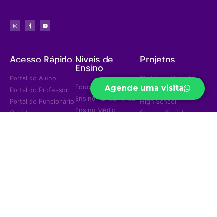
Acesso Rápido
Níveis de
Projetos
Ensino
Portal do Aluno
Biblioteca Virtual
Educação Infantil
Agende uma visita
Portal do Professor
Curso Preparatório
Ensino Fundamental
Portal do Funcionário
High School
Ensino Médio
Ouvidoria
Sapiens Social
Ensino Integral
Menu
Portal de
Sapiens Sports
Privacidade
Home
Unidades
Política de
Institucional
Privacidade
Jd. das Mangueiras
Eventos/Notícias
Jd. América
Contatos
Trabalhe Conosco
Ariquemes