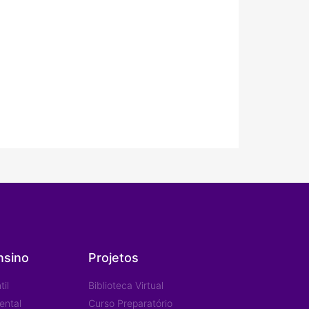
nsino
Projetos
il
Biblioteca Virtual
ental
Curso Preparatório