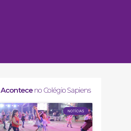
Acontece
no Colégio Sapiens
NOTÍCIAS