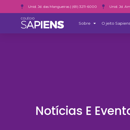
Unid. Jd. das Mangueiras | (69) 3211-6000
Unid. Jd. Am
Sobre
O jeito Sapiens
Notícias E Event