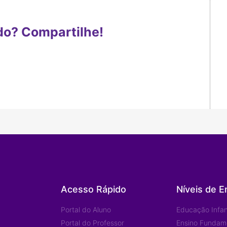
do? Compartilhe!
Acesso Rápido
Níveis de E
Portal do Aluno
Educação Infant
Portal do Professor
Ensino Fundam