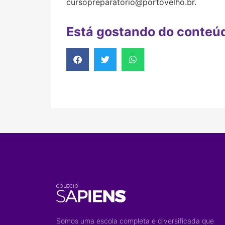
cursopreparatorio@portovelho.br.
Está gostando do conteú
Somos uma escola completa e diversificada que