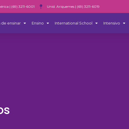
érica | (69) 3211-6001
Unid. Ariquemes | (69) 3211-6019
 de ensinar
Ensino
International School
Intensivo
os