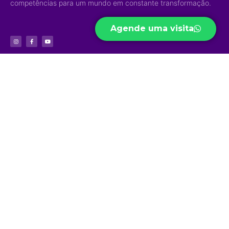
competências para um mundo em constante transformação.
Agende uma visita
Acesso Rápido
Níveis de
Projetos
Ensino
Portal do Aluno
Biblioteca Virtual
Educação Infantil
Portal do Professor
Curso Preparatório
Ensino Fundamental
Portal do Funcionário
High School
Ensino Médio
Ouvidoria
Sapiens Social
Ensino Integral
Menu
Portal de
Sapiens Sports
Privacidade
Home
Unidades
Política de
Institucional
Privacidade
Jd. das Mangueiras
Eventos/Notícias
Jd. América
Contatos
Trabalhe Conosco
Ariquemes