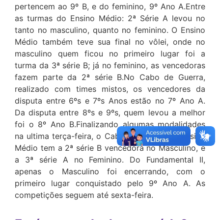
pertencem ao 9º B, e do feminino, 9º Ano A.Entre
as turmas do Ensino Médio: 2ª Série A levou no
tanto no masculino, quanto no feminino. O Ensino
Médio também teve sua final no vôlei, onde no
masculino quem ficou no primeiro lugar foi a
turma da 3ª série B; já no feminino, as vencedoras
fazem parte da 2ª série B.No Cabo de Guerra,
realizado com times mistos, os vencedores da
disputa entre 6ºs e 7ºs Anos estão no 7º Ano A.
Da disputa entre 8ºs e 9ºs, quem levou a melhor
foi o 8º Ano B.Finalizando algumas modalidades
na ultima terça-feira, o Cabo de Guerra do Ensino
Médio tem a 2ª série B vencedora no Masculino, e
a 3ª série A no Feminino. Do Fundamental II,
apenas o Masculino foi encerrando, com o
primeiro lugar conquistado pelo 9º Ano A. As
competições seguem até sexta-feira.