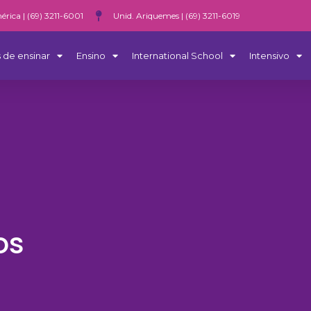
érica | (69) 3211-6001
Unid. Ariquemes | (69) 3211-6019
 de ensinar
Ensino
International School
Intensivo
os