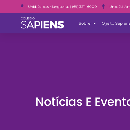
Unid. Jd. das Mangueiras | (69) 3211-6000
Unid. Jd. Am
Sobre
O jeito Sapiens
Notícias E Event