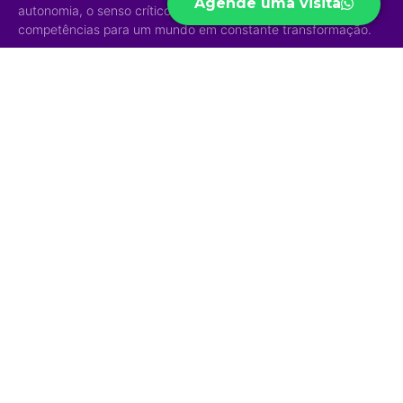
Agende uma visita
autonomia, o senso crítico e aprimora habilidades e
competências para um mundo em constante transformação.
Acesso Rápido
Níveis de
Projetos
Ensino
Portal do Aluno
Biblioteca Virtual
Educação Infantil
Portal do Professor
Curso Preparatório
Ensino Fundamental
Portal do Funcionário
High School
Ensino Médio
Ouvidoria
Sapiens Social
Ensino Integral
Menu
Portal de
Sapiens Sports
Privacidade
Home
Unidades
Política de
Institucional
Privacidade
Jd. das Mangueiras
Eventos/Notícias
Jd. América
Contatos
Trabalhe Conosco