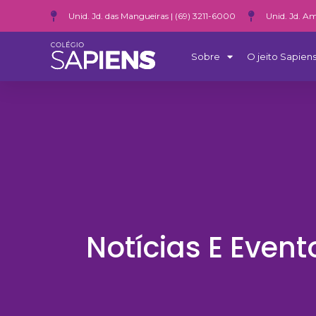
Unid. Jd. das Mangueiras | (69) 3211-6000
Unid. Jd. Am
Sobre
O jeito Sapiens
Notícias E Event