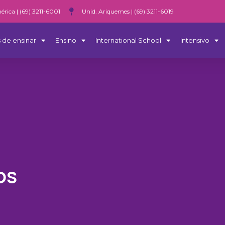
érica | (69) 3211-6001
Unid. Ariquemes | (69) 3211-6019
 de ensinar
Ensino
International School
Intensivo
os