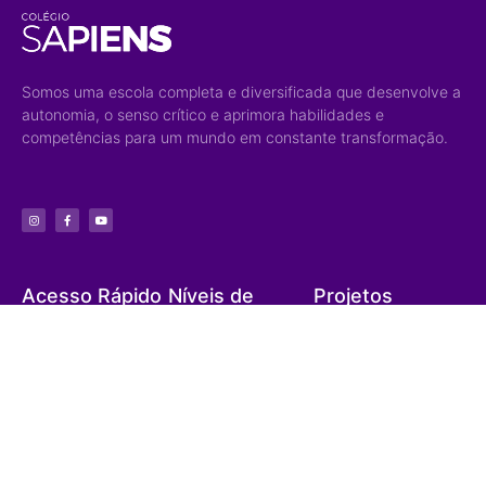
Somos uma escola completa e diversificada que desenvolve a
autonomia, o senso crítico e aprimora habilidades e
competências para um mundo em constante transformação.
Acesso Rápido
Níveis de
Projetos
Ensino
Portal do Aluno
Biblioteca Virtual
Educação Infantil
Portal do Professor
Curso Preparatório
Ensino Fundamental
Portal do Funcionário
High School
Ensino Médio
Ouvidoria
Sapiens Social
Ensino Integral
Menu
Portal de
Sapiens Sports
Privacidade