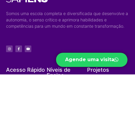
Somos uma escola completa e diversificada que desenvolve a
autonomia, o senso crítico e aprimora habilidades e
competências para um mundo em constante transformação.
Agende uma visita
Acesso Rápido
Níveis de
Projetos
Ensino
Portal do Aluno
Biblioteca Virtual
Educação Infantil
Portal do Professor
Curso Preparatório
Ensino Fundamental
Portal do Funcionário
High School
Ensino Médio
Ouvidoria
Sapiens Social
Ensino Integral
Menu
Portal de
Sapiens Sports
Privacidade
Home
Unidades
Política de
Institucional