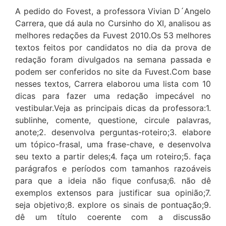
A pedido do Fovest, a professora Vivian D´Angelo
Carrera, que dá aula no Cursinho do XI, analisou as
melhores redações da Fuvest 2010.Os 53 melhores
textos feitos por candidatos no dia da prova de
redação foram divulgados na semana passada e
podem ser conferidos no site da Fuvest.Com base
nesses textos, Carrera elaborou uma lista com 10
dicas para fazer uma redação impecável no
vestibular.Veja as principais dicas da professora:1.
sublinhe, comente, questione, circule palavras,
anote;2. desenvolva perguntas-roteiro;3. elabore
um tópico-frasal, uma frase-chave, e desenvolva
seu texto a partir deles;4. faça um roteiro;5. faça
parágrafos e períodos com tamanhos razoáveis
para que a ideia não fique confusa;6. não dê
exemplos extensos para justificar sua opinião;7.
seja objetivo;8. explore os sinais de pontuação;9.
dê um título coerente com a discussão