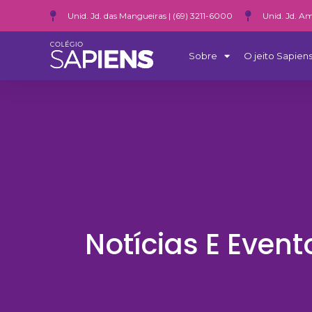
Unid. Jd. das Mangueiras | (69) 3211-6000
Unid. Jd. Am
Sobre
O jeito Sapiens
Notícias E Event