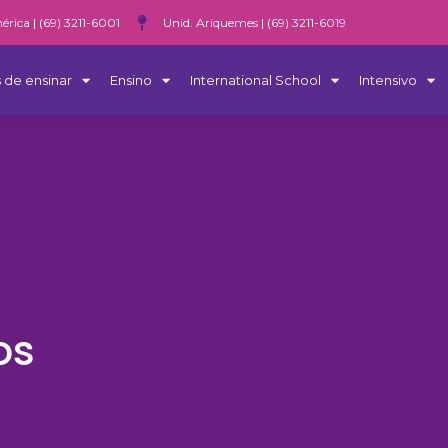
érica | (69) 3211-6001
Unid. Ariquemes | (69) 3211-6019
 de ensinar
Ensino
International School
Intensivo
os