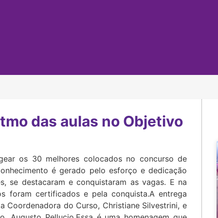
ritmo das aulas no Objetivo
gear os 30 melhores colocados no concurso de
econhecimento é gerado pelo esforço e dedicação
es, se destacaram e conquistaram as vagas. E na
os foram certificados e pela conquista.A entrega
la Coordenadora do Curso, Christiane Silvestrini, e
cio, Augusto Pellucio.Essa é uma homenagem que