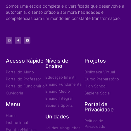
Somos uma escola completa e diversificada que desenvolve a
autonomia, o senso crítico e aprimora habilidades e
competências para um mundo em constante transformação.
Acesso Rápido
Níveis de
Projetos
Ensino
Portal do Aluno
Biblioteca Virtual
Educação Infantil
Portal do Professor
Curso Preparatório
Ensino Fundamental
Portal do Funcionário
High School
Ensino Médio
Ouvidoria
Sapiens Social
Ensino Integral
Menu
Portal de
Sapiens Sports
Privacidade
Home
Unidades
Política de
Institucional
Privacidade
Jd. das Mangueiras
Eventos/Notícias