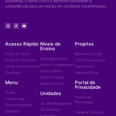
autonomia, o senso crítico e aprimora habilidades e
competências para um mundo em constante transformação.
Acesso Rápido
Níveis de
Projetos
Ensino
Portal do Aluno
Biblioteca Virtual
Educação Infantil
Portal do Professor
Curso Preparatório
Ensino Fundamental
Portal do Funcionário
High School
Ensino Médio
Ouvidoria
Sapiens Social
Ensino Integral
Menu
Portal de
Sapiens Sports
Privacidade
Home
Unidades
Política de
Institucional
Privacidade
Jd. das Mangueiras
Eventos/Notícias
Jd. América
Contatos
Trabalhe Conosco
Ariquemes