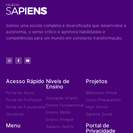
Somos uma escola completa e diversificada que desenvolve a
autonomia, o senso crítico e aprimora habilidades e
competências para um mundo em constante transformação.
Acesso Rápido
Níveis de
Projetos
Ensino
Portal do Aluno
Biblioteca Virtual
Educação Infantil
Portal do Professor
Curso Preparatório
Ensino Fundamental
Portal do Funcionário
High School
Ensino Médio
Ouvidoria
Sapiens Social
Ensino Integral
Menu
Portal de
Sapiens Sports
Privacidade