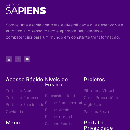
Somos uma escola completa e diversificada que desenvolve a
autonomia, o senso crítico e aprimora habilidades e
competências para um mundo em constante transformação.
Acesso Rápido
Níveis de
Projetos
Ensino
Portal do Aluno
Biblioteca Virtual
Educação Infantil
Portal do Professor
Curso Preparatório
Ensino Fundamental
Portal do Funcionário
High School
Ensino Médio
Ouvidoria
Sapiens Social
Ensino Integral
Menu
Portal de
Sapiens Sports
Privacidade