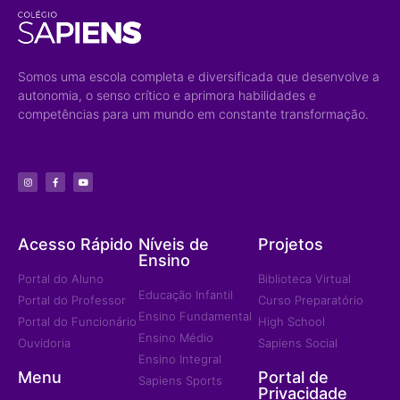
Somos uma escola completa e diversificada que desenvolve a
autonomia, o senso crítico e aprimora habilidades e
competências para um mundo em constante transformação.
Acesso Rápido
Níveis de
Projetos
Ensino
Portal do Aluno
Biblioteca Virtual
Educação Infantil
Portal do Professor
Curso Preparatório
Ensino Fundamental
Portal do Funcionário
High School
Ensino Médio
Ouvidoria
Sapiens Social
Ensino Integral
Menu
Portal de
Sapiens Sports
Privacidade