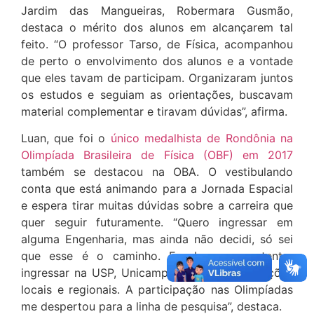
Jardim das Mangueiras, Robermara Gusmão,
destaca o mérito dos alunos em alcançarem tal
feito. “O professor Tarso, de Física, acompanhou
de perto o envolvimento dos alunos e a vontade
que eles tavam de participam. Organizaram juntos
os estudos e seguiam as orientações, buscavam
material complementar e tiravam dúvidas”, afirma.
Luan, que foi o
único medalhista de Rondônia na
Olimpíada Brasileira de Física (OBF) em 2017
também se destacou na OBA. O vestibulando
conta que está animando para a Jornada Espacial
e espera tirar muitas dúvidas sobre a carreira que
quer seguir futuramente. “Quero ingressar em
alguma Engenharia, mas ainda não decidi, só sei
que esse é o caminho. Em breve vou tentar
ingressar na USP, Unicamp e algumas instituições
locais e regionais. A participação nas Olimpíadas
me despertou para a linha de pesquisa”, destaca.